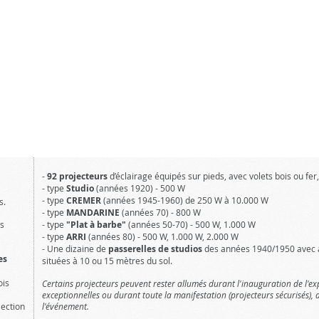
-
92 projecteurs
d’éclairage équipés sur pieds, avec volets bois ou fer,
- type
Studio
(années 1920) - 500 W
- type
CREMER
(années 1945-1960) de 250 W à 10.000 W
s.
- type
MANDARINE
(années 70) - 800 W
is
- type
"Plat à barbe"
(années 50-70) - 500 W, 1.000 W
- type
ARRI
(années 80) - 500 W, 1.000 W, 2.000 W
- Une dizaine de
passerelles de studios
des années 1940/1950 avec ar
es
situées à 10 ou 15 mètres du sol.
ois
Certains projecteurs peuvent rester allumés durant l'inauguration de l'expo
exceptionnelles ou durant toute la manifestation (projecteurs sécurisés)
jection
l'événement.